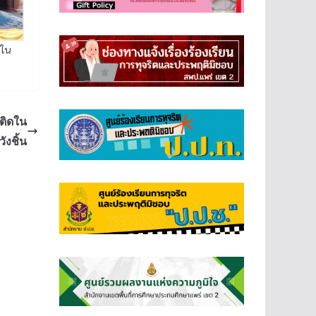
ดใน
ติดใน
งชิ้น