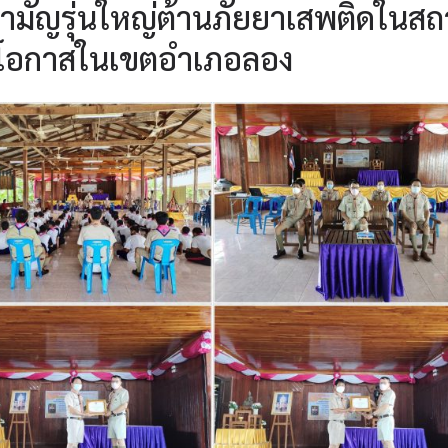
ามัญรุ่นใหญ่ต้านภัยยาเสพติดในส
ยโอกาสในเขตอำเภอลอง