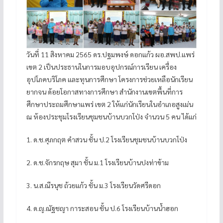
วันที่ 11 สิงหาคม 2565 ดร.ปฐมพงษ์ ดอกแก้ว ผอ.สพป.แพร่
เขต 2 เป็นประธานในการมอบอุปกรณ์การเรียน เครื่อง
อุปโภคบริโภค และทุนการศึกษา โครงการช่วยเหลือนักเรียน
ยากจน ด้อยโอกาสทางการศึกษา สำนักงานเขตพื้นที่การ
ศึกษาประถมศึกษาแพร่ เขต 2 ให้แก่นักเรียนในอำเภอสูงเม่น
ณ ห้องประชุมโรงเรียนชุมชนบ้านบวกโป่ง จำนวน 5 คน ได้แก่
1. ด.ช.ศุภกฤต คำสวน ชั้น ป.2 โรงเรียนชุมชนบ้านบวกโป่ง
2. ด.ช.จักรกฤษ สุมา ชั้น ม.1 โรงเรียนบ้านปงท่าข้าม
3. น.ส.ณีรนุช ถ้วยแก้ว ชั้น ม.3 โรงเรียนวัดศรีดอก
4. ด.ญ.ณัฐชญา การะสอน ชั้น ป.6 โรงเรียนบ้านน้ำฮอก