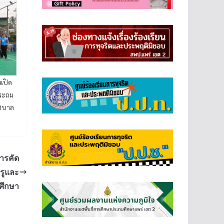
เปิด
ประถม
ทศบาล
ารคัด
รูและ
ศึกษา