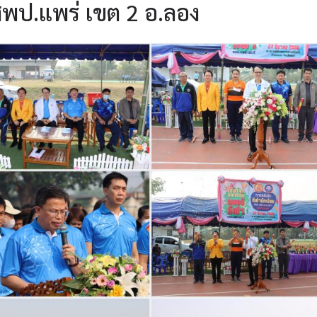
สพป.แพร่ เขต 2 อ.ลอง