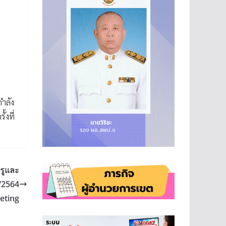
ำลัง
งที่
รูและ
4/2564
eting