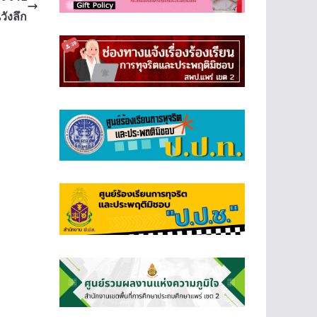
วังลึก