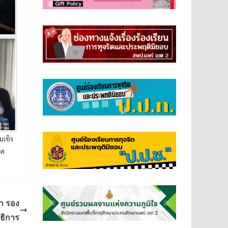
เชิง
าศ
า รอง
ธิการ