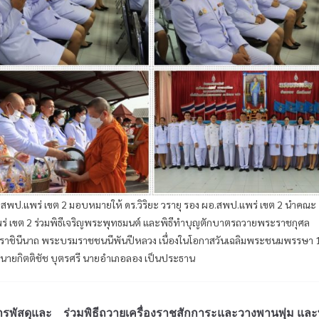
อ.สพป.แพร่ เขต 2 มอบหมายให้ ดร.วิริยะ วรายุ รอง ผอ.สพป.แพร่ เขต 2 นำคณะ
ร่ เขต 2 ร่วมพิธีเจริญพระพุทธมนต์ และพิธีทำบุญตักบาตรถวายพระราชกุศล
ะบรมราชินีนาถ พระบรมราชชนนีพันปีหลวง เนื่องในโอกาสวันเฉลิมพระชนมพรรษา 
ีนายกิตติชัช บุตรศรี นายอำเภอลอง เป็นประธาน
ารพัสดุและ
ร่วมพิธีถวายเครื่องราชสักการะและวางพานพุ่ม และพ