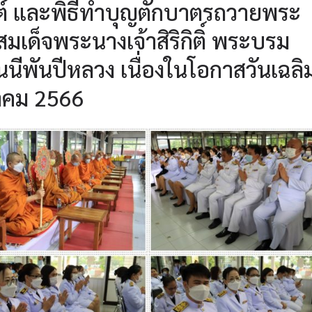
นต์ และพิธีทำบุญตักบาตรถวายพระ
มเด็จพระนางเจ้าสิริกิติ์ พระบรม
ีพันปีหลวง เนื่องในโอกาสวันเฉลิ
าคม 2566