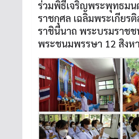
ร่วมพิธีเจริญพระพุทธม
ราชกุศล เฉลิมพระเกียรติส
ราชินีนาถ พระบรมราชชนน
พระชนมพรรษา 12 สิงห