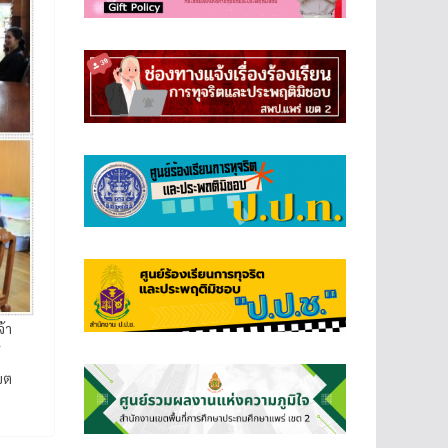
้า
ขต