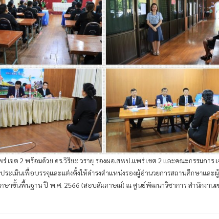
ร่ เขต 2 พร้อมด้วย ดร.วิริยะ วรายุ รองผอ.สพป.แพร่ เขต 2 และคณะกรรมการ เจ
ารับการประเมินเพื่อบรรจุและแต่งตั้งให้ดำรงตำแหน่งรองผู้อำนวยการสถานศึกษาและผู้
าขั้นพื้นฐาน ปี พ.ศ. 2566 (สอบสัมภาษณ์) ณ ศูนย์พัฒนาวิชาการ สำนักงานเ