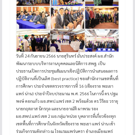
วันที่ 24 กันยายน 2566 นายสุรินทร์ มั่นประสงค์ ผอ.สำนัก
พัฒนาระบบบริหารงานบุคคลและนิติการ สพฐ. เป็น
ประธานเปิดการประชุมสัมมนาเชิงปฏิบัติการนำเสนอผลการ
ปฏิบัติงานที่เป็นเลิศ (best practice) ของสำนักงานเขตพื้นที่
การศึกษา ประจำเขตตรวจราชการที่่ 16 (เชียงราย พะเยา
แพร่ น่าน) ประจำปีงบประมาณ พ.ศ. 2566 ในการนี้ ดร.ปฐม
พงษ์ ดอกแก้ว ผอ.สพป.แพร่ เขต 2 พร้อมด้วย ดร.วิริยะ วรายุ
นายกฤตภาส นิกรกุล และนายอาณัติ ผาพรม รอง
ผอ.สพป.แพร่ เขต 2 ผอ.กลุ่ม/หน่วย บุคลากรที่เกี่ยวข้องทุก
เขตพื้นที่การศึกษาในจังหวัดเชียงราย พะเยา แพร่ น่าน เข้า
ร่วมกิจกรรมดังกล่าว ณ โรงแรมแพร่นครา อำเภอเมืองแพร่