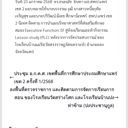
วันที่ 23 มกราคม 2568 ดร.ธนะณัช อินทา ผอ.สพป.แพร่
เขต 2 มอบหมายให้นางนววรรณ วุฒิ นางสาวหนึ่งฤทัย
เจริญสุข และนายปริวัฒน์ มีเดช ศึกษานิเทศก์ สพป.แพร่ เขต
2 นิเทศ ติดตาม การนำแผนวิทยาศาสตร์ที่ส่งเสริมทักษะ
สมอง Executive Function: EF สู่ห้องเรียนและทำกิจกรรม
Lesson study (PLC) หลังจากการจัดประสบการณ์ ของ
โรงเรียนบ้านแม่รัง(จัดสรรราษฎร์สงเคราะห์) อำเภอลอง
จังหวัดแพร่
ประชุม อ.ก.ค.ศ. เขตพื้นที่การศึกษาประถมศึกษาแพร่
เขต 2 ครั้งที่ 1/2568
ลงพื้นที่ตรวจราชการ และติดตามการจัดการเรียนการ
สอน ของโรงเรียนวัดสร่างโศก และโรงเรียนบ้านปง
ท่าข้าม (ปงประชานุกูล)