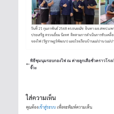
วันที่ 21 กุมภาพันธ์ 2568 ดร.ธนะณัช อินทา ผอ.สพป.แ
ประเสริฐ ตรวจเยี่ยม นิเทศ ติดตามการดำเนินการขับเคลื
จองไฟ (รัฐราษฎร์พัฒนา) และโรงเรียนบ้านแม่ปาน (แม่
พิธีชุมนุมรอบกองไฟ ณ ค่ายลูกเสือชั่วคราวโรงเ
จั๊วะ
ใส่ความเห็น
คุณต้อง
เข้าสู่ระบบ
เพื่อจะพิมพ์ความเห็น