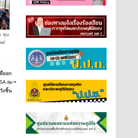
า ทุน
แม่
พื่อยก
ISA ณ
ังชิ้น