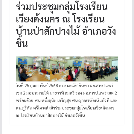
ร่วมประชุมกลุ่มโรงเรียน
เวียงด้งนคร ณ โรงเรียน
บ้านป่าสักปางไม้ อำเภอวัง
ชิ้น
วันที่ 25 กุมภาพันธ์ 2568 ดร.ธนะณัช อินทา ผอ.สพป.แพร่
เขต 2 มอบหมายให้ นายวาที สมศรี รอง ผอ.สพป.แพร่ เขต 2
พร้อมด้วย ศน.หนึ่งฤทัย เจริญสุข ศน.ญาณรพัฒน์ แก้วที และ
ศน.ภูริทัต ศรีใจวงศ์ เข้าร่วมประชุมกลุ่มโรงเรียนเวียงด้งนคร
ณ โรงเรียนบ้านป่าสักปางไม้ อำเภอวังชิ้น