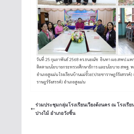
วันที่ 25 กุมภาพันธ์ 2568 ดร.ธนะณัช อินทา ผอ.สพป.แพร
ติดตามนโยบายกระทรวงศึกษาธิการ และนโยบาย สพฐ. พบปะ
อำเภอสูงเม่น โรงเรียนบ้านแม่จั๊วะ(ประชาราษฎร์รังสรรค์)
ราษฎร์รังสรรค์) อำเภอสูงเม่น
ร่วมประชุมกลุ่มโรงเรียนเวียงด้งนคร ณ โรงเรียน
ปางไม้ อำเภอวังชิ้น