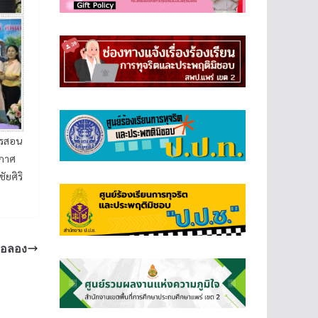
ารสอน
งกาศ
ัยศิริ
ภอลอง