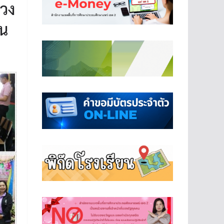
วง
าน