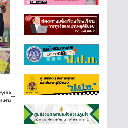
ุรกิจ
รงแรม