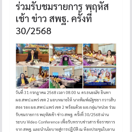
ร่วมรับชมรายการ พฤหัส
เช้า ข่าว สพฐ. ครั้งที่
30/2568
วันที่ 31 กรกฎาคม 2568 เวลา 08.00 น. ดร.ธนะณัช อินทา
ผอ.สพป.แพร่ เขต 2 มอบหมายให้ นางพิมพ์ณัฐชยา กวาวสิบ
สอง รอง ผอ.สพป.แพร่ เขต 2 พร้อมด้วย ผอ.กลุ่ม/หน่วย ร่วม
รับชมรายการ พฤหัสเช้า ข่าว สพฐ. ครั้งที่ 30/2568 ผ่าน
ระบบ Video Conference เพื่อรับทราบข่าวสาร ข้อราชการ
จาก สพฐ. และนำนโยบายสู่การปฏิบัติ ณ ห้องประชุมใบลาน