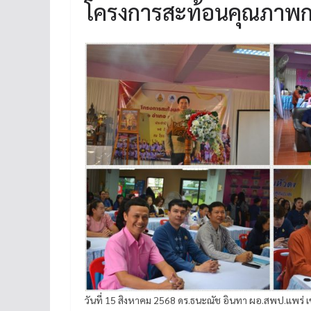
โครงการสะท้อนคุณภาพกา
วันที่ 15 สิงหาคม 2568 ดร.ธนะณัช อินทา ผอ.สพป.แพร่