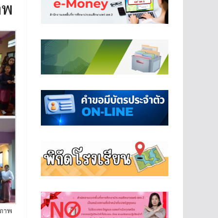
าพ
ณภาพ