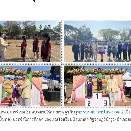
 ผอ.สพป.แพร่ เขต 2 มอบหมายให้นายเชษฐา วันสุทะ
รอง ผอ.สพป.แพร่ เขต
2 เป็
ียงปิ่นทอง ประจำปีการศึกษา 2568 ณ โรงเรียนบ้านเหล่า(รัฐราษฎร์บำรุง) อำเภอล