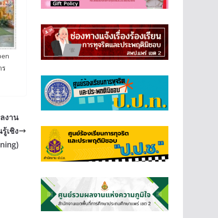
Open
าร
ผลงาน
้เชิง
rning)