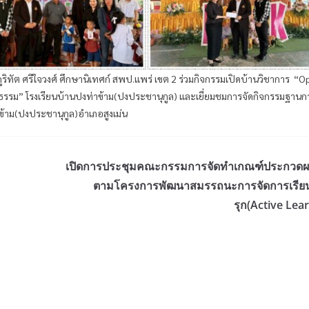
ิทัต ศรีใจวงศ์ ศึกษานิเทศก์ สพป.แพร่ เขต 2 ร่วมกิจกรรมเปิดบ้านวิชาการ “
คุณธรรม” โรงเรียนบ้านปงท่าข้าม(ปงประชานุกูล) และเยี่ยมชมการจัดกิจกรรมฐานก
่าข้าม(ปงประชานุกูล)อำเภอสูงเม่น
เปิดการประชุมคณะกรรมการจัดทำเกณฑ์ประกวด
ตามโครงการพัฒนาสมรรถนะการจัดการเรียนรู
รุก(Active Lea